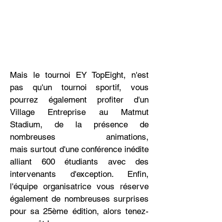
encouragez les visiteurs à profiter de la
promotion. Incluez tous les détails que
vous souhaitez partager au sujet de la
vente ou de votre boutique. Cliquez
pour modifier le texte.
Mais le tournoi EY TopEight, n'est
pas qu'un tournoi sportif, vous
pourrez également profiter d'un
Village Entreprise au Matmut
Stadium, de la
présence
de
nombreuses animations,
mais
surtout d'une conférence inédite
alliant 600 étudiants avec des
intervenants d'exception. Enfin,
l'équipe organisatrice vous réserve
également de nombreuses surprises
pour sa 25ème édition, alors tenez-